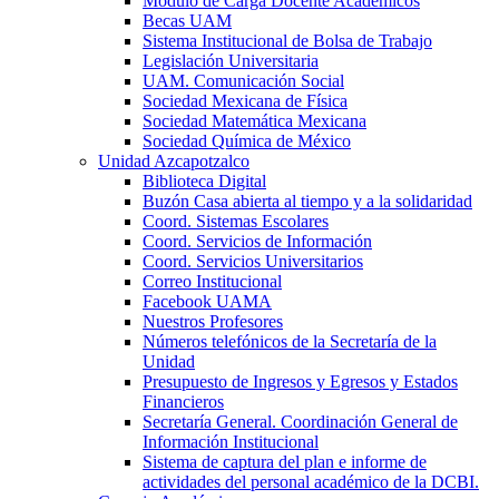
Módulo de Carga Docente Académicos
Becas UAM
Sistema Institucional de Bolsa de Trabajo
Legislación Universitaria
UAM. Comunicación Social
Sociedad Mexicana de Física
Sociedad Matemática Mexicana
Sociedad Química de México
Unidad Azcapotzalco
Biblioteca Digital
Buzón Casa abierta al tiempo y a la solidaridad
Coord. Sistemas Escolares
Coord. Servicios de Información
Coord. Servicios Universitarios
Correo Institucional
Facebook UAMA
Nuestros Profesores
Números telefónicos de la Secretaría de la
Unidad
Presupuesto de Ingresos y Egresos y Estados
Financieros
Secretaría General. Coordinación General de
Información Institucional
Sistema de captura del plan e informe de
actividades del personal académico de la DCBI.